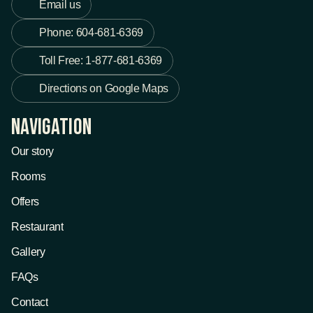
Email us
Phone: 604-681-6369
Toll Free: 1-877-681-6369
Directions on Google Maps
Navigation
Our story
Rooms
Offers
Restaurant
Gallery
FAQs
Contact